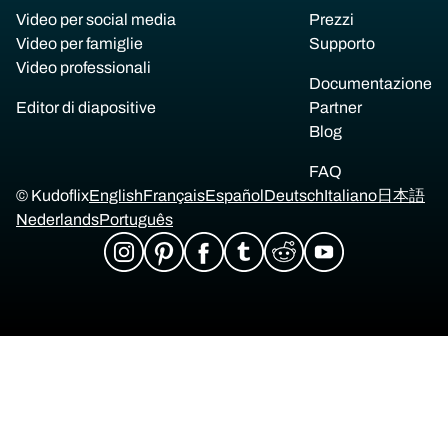
Video per social media
Prezzi
Video per famiglie
Supporto
Video professionali
Documentazione
Editor di diapositive
Partner
Blog
FAQ
© Kudoflix
English
Français
Español
Deutsch
Italiano
日本語
Nederlands
Português