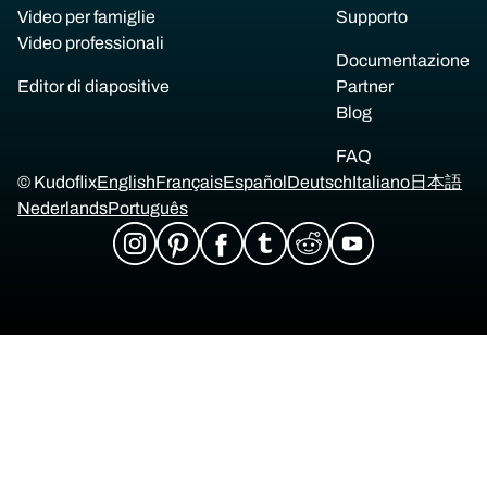
Video per famiglie
Supporto
Video professionali
Documentazione
Editor di diapositive
Partner
Blog
FAQ
© Kudoflix
English
Français
Español
Deutsch
Italiano
日本語
Nederlands
Português