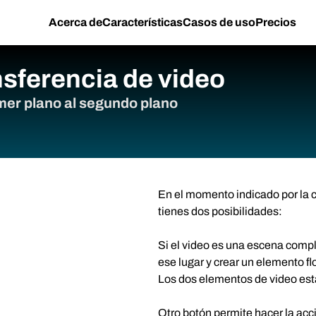
Acerca de
Características
Casos de uso
Precios
nsferencia de video
imer plano al segundo plano
En el momento indicado por la c
tienes dos posibilidades:
Si el video es una escena comple
ese lugar y crear un elemento fl
Los dos elementos de video está
Otro botón permite hacer la acci