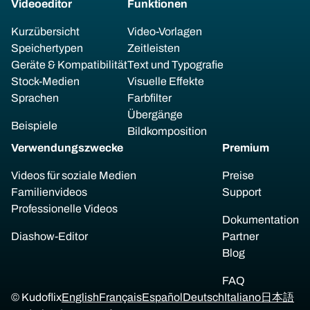
Videoeditor
Funktionen
Kurzübersicht
Video-Vorlagen
Speichertypen
Zeitleisten
Geräte & Kompatibilität
Text und Typografie
Stock-Medien
Visuelle Effekte
Sprachen
Farbfilter
Übergänge
Beispiele
Bildkomposition
Verwendungszwecke
Premium
Videos für soziale Medien
Preise
Familienvideos
Support
Professionelle Videos
Dokumentation
Diashow-Editor
Partner
Blog
FAQ
© Kudoflix
English
Français
Español
Deutsch
Italiano
日本語