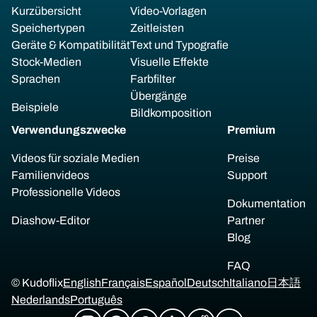
Kurzübersicht
Video-Vorlagen
Speichertypen
Zeitleisten
Geräte & Kompatibilität
Text und Typografie
Stock-Medien
Visuelle Effekte
Sprachen
Farbfilter
Übergänge
Beispiele
Bildkomposition
Verwendungszwecke
Premium
Videos für soziale Medien
Preise
Familienvideos
Support
Professionelle Videos
Dokumentation
Diashow-Editor
Partner
Blog
FAQ
© Kudoflix
English
Français
Español
Deutsch
Italiano
日本語
Nederlands
Português