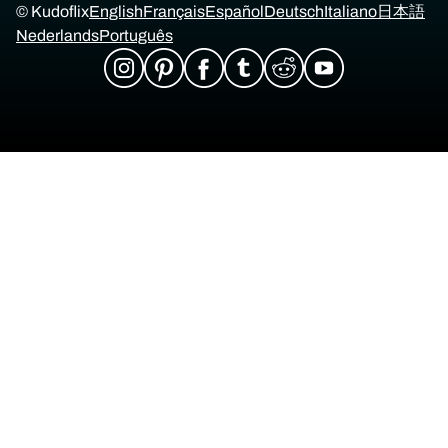
© Kudoflix
English
Français
Español
Deutsch
Italiano
日本語
Nederlands
Português