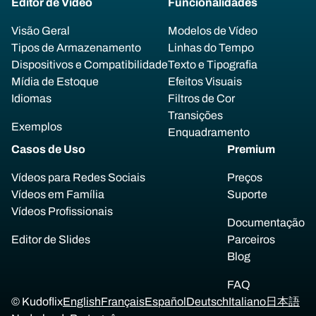
Editor de Vídeo
Funcionalidades
Visão Geral
Modelos de Vídeo
Tipos de Armazenamento
Linhas do Tempo
Dispositivos e Compatibilidade
Texto e Tipografia
Mídia de Estoque
Efeitos Visuais
Idiomas
Filtros de Cor
Transições
Exemplos
Enquadramento
Casos de Uso
Premium
Vídeos para Redes Sociais
Preços
Vídeos em Família
Suporte
Vídeos Profissionais
Documentação
Editor de Slides
Parceiros
Blog
FAQ
© Kudoflix
English
Français
Español
Deutsch
Italiano
日本語