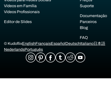
Vídeos em Família
Suporte
Vídeos Profissionais
Documentação
Editor de Slides
Parceiros
Blog
FAQ
© Kudoflix
English
Français
Español
Deutsch
Italiano
日本語
Nederlands
Português