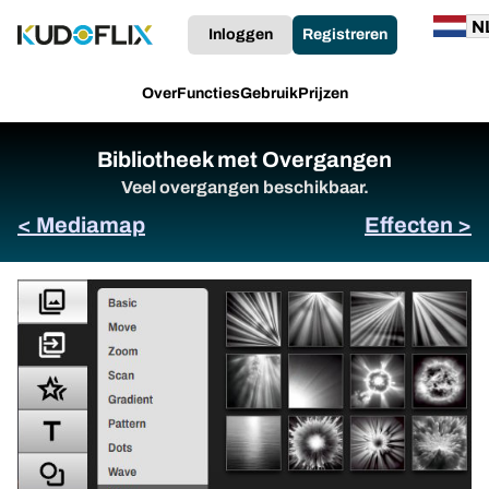
Inloggen
Registreren
Over
Functies
Gebruik
Prijzen
Bibliotheek met Overgangen
Veel overgangen beschikbaar.
< Mediamap
Effecten >