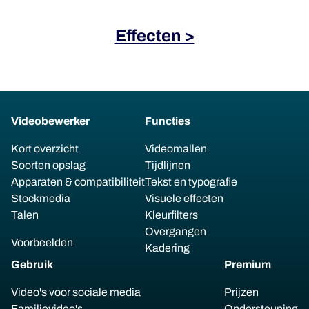
Effecten >
Videobewerker
Functies
Kort overzicht
Videomallen
Soorten opslag
Tijdlijnen
Apparaten & compatibiliteit
Tekst en typografie
Stockmedia
Visuele effecten
Talen
Kleurfilters
Overgangen
Voorbeelden
Kadering
Gebruik
Premium
Video's voor sociale media
Prijzen
Familievideo's
Ondersteuning