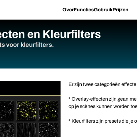
Over
Functies
Gebruik
Prijzen
cten en Kleurfilters
 voor kleurfilters.
Er zijn twee categorieën effec
* Overlay-effecten zijn geanime
op je scènes kunnen worden to
* Kleurfilters zijn presets die j