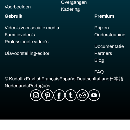
Overgangen
Voorbeelden
Kadering
Gebruik
Premium
Video's voor sociale media
Prijzen
Familievideo's
Ondersteuning
Professionele video's
Documentatie
Diavoorstelling-editor
Partners
Blog
FAQ
© Kudoflix
English
Français
Español
Deutsch
Italiano
日本語
Nederlands
Português