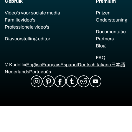
Gebruik
Premium
Video's voor sociale media
Prijzen
Familievideo's
Ondersteuning
Professionele video's
Documentatie
Diavoorstelling-editor
Partners
Blog
FAQ
© Kudoflix
English
Français
Español
Deutsch
Italiano
日本語
Nederlands
Português