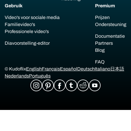
Gebruik
Premium
Video's voor sociale media
Prijzen
Familievideo's
Ondersteuning
Professionele video's
Documentatie
Diavoorstelling-editor
Partners
Blog
FAQ
© Kudoflix
English
Français
Español
Deutsch
Italiano
日本語
Nederlands
Português