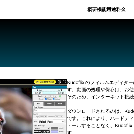
概要
機能
用途
料金
Kudoflix のフィルムエデ
す。動画の処理や保存は、お使
そのため、インターネット接続
ダウンロードされるのは、Kudo
です。これにより、ハードディ
トールすることなく、Kudofl
す。