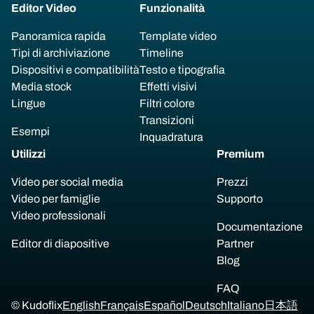
Editor Video
Funzionalità
Panoramica rapida
Template video
Tipi di archiviazione
Timeline
Dispositivi e compatibilità
Testo e tipografia
Media stock
Effetti visivi
Lingue
Filtri colore
Transizioni
Esempi
Inquadratura
Utilizzi
Premium
Video per social media
Prezzi
Video per famiglie
Supporto
Video professionali
Documentazione
Editor di diapositive
Partner
Blog
FAQ
© Kudoflix
English
Français
Español
Deutsch
Italiano
日本語