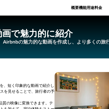
概要
機能
用途
料金
動画で魅力的に紹介
Airbnbの魅力的な動画を作成し、より多くの
？
施設を、短く印象的な動画で紹介し
スを見せることで、旅行者の予
プロ品質の映像に変換できます。テ
トを加えて、宿泊体験をストー