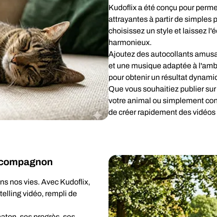
Kudoflix a été conçu pour perme
attrayantes à partir de simples
choisissez un style et laissez l
harmonieux.
Ajoutez des autocollants amusant
et une musique adaptée à l'ambi
pour obtenir un résultat dynamiq
Que vous souhaitiez publier sur
votre animal ou simplement con
de créer rapidement des vidéos 
re compagnon
ns nos vies. Avec Kudoflix,
ytelling vidéo, rempli de
haton, ses progrès, ses