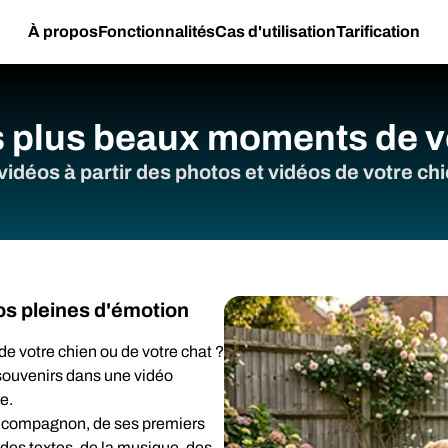
À propos
Fonctionnalités
Cas d'utilisation
Tarification
s plus beaux moments de 
idéos à partir des photos et vidéos de votre ch
os pleines d'émotion
e votre chien ou de votre chat ?
souvenirs dans une vidéo
e.
re compagnon, de ses premiers
 des textes, de la musique, des