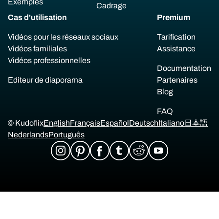
Exemples
Cadrage
Cas d'utilisation
Premium
Vidéos pour les réseaux sociaux
Tarification
Vidéos familiales
Assistance
Vidéos professionnelles
Documentation
Editeur de diaporama
Partenaires
Blog
FAQ
© Kudoflix
English
Français
Español
Deutsch
Italiano
日本語
Nederlands
Português