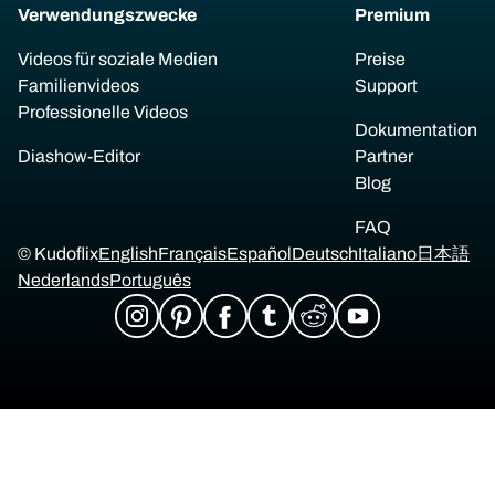
Verwendungszwecke
Premium
Videos für soziale Medien
Preise
Familienvideos
Support
Professionelle Videos
Dokumentation
Diashow-Editor
Partner
Blog
FAQ
© Kudoflix
English
Français
Español
Deutsch
Italiano
日本語
Nederlands
Português