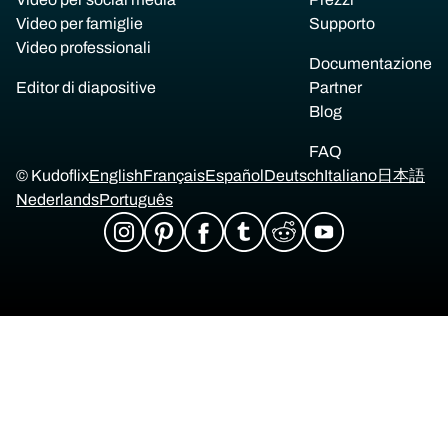
Video per famiglie
Supporto
Video professionali
Documentazione
Editor di diapositive
Partner
Blog
FAQ
© Kudoflix
English
Français
Español
Deutsch
Italiano
日本語
Nederlands
Português