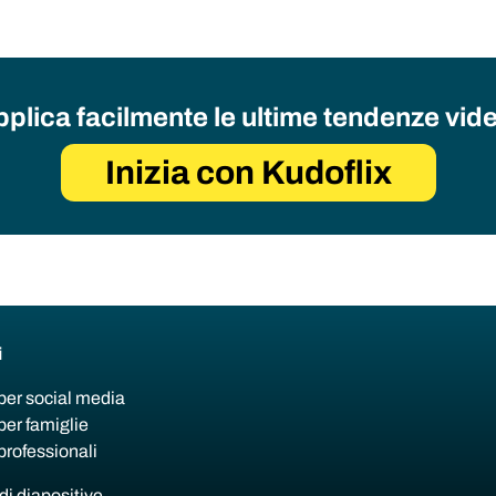
plica facilmente le ultime tendenze vid
Inizia con Kudoflix
i
per social media
per famiglie
professionali
di diapositive