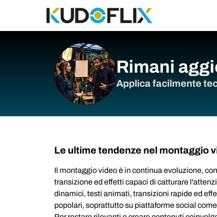
Rimani aggi
Applica facilmente tecn
Le ultime tendenze nel montaggio v
Il montaggio video è in continua evoluzione, con 
transizione ed effetti capaci di catturare l'attenz
dinamici, testi animati, transizioni rapide ed ef
popolari, soprattutto su piattaforme social com
Per restare rilevanti e creare contenuti coinvol