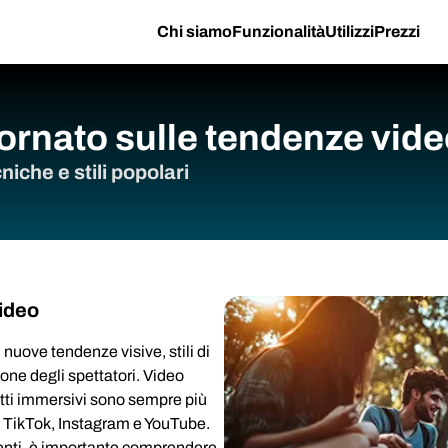
Chi siamo
Funzionalità
Utilizzi
Prezzi
ornato sulle tendenze vid
iche e stili popolari
ideo
nuove tendenze visive, stili di
ione degli spettatori. Video
fetti immersivi sono sempre più
e TikTok, Instagram e YouTube.
genti, è importante comprendere