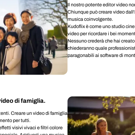
Il nostro potente editor video no
Chiunque può creare video dall'a
musica coinvolgente.
Kudoflix è come uno studio cinem
video per ricordare i bei momenti
Nessuno crederà che hai creato u
chiederanno quale professionista 
paragonabili ai software di mont
ideo di famiglia.
tenti. Creare un video di famiglia
ento per tutti.
tti visivi vivaci e filtri colore
ù speciale. Aggiungi una musica