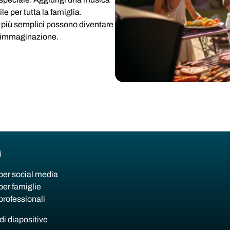
le per tutta la famiglia.
 più semplici possono diventare
a immaginazione.
i
per social media
per famiglie
professionali
di diapositive