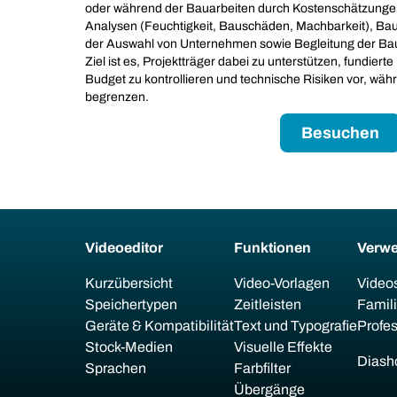
oder während der Bauarbeiten durch Kostenschätzunge
Analysen (Feuchtigkeit, Bauschäden, Machbarkeit), Bau
der Auswahl von Unternehmen sowie Begleitung der Ba
Ziel ist es, Projektträger dabei zu unterstützen, fundiert
Budget zu kontrollieren und technische Risiken vor, wä
begrenzen.
Besuchen
Videoeditor
Funktionen
Verw
Kurzübersicht
Video-Vorlagen
Videos
Speichertypen
Zeitleisten
Famil
Geräte & Kompatibilität
Text und Typografie
Profes
Stock-Medien
Visuelle Effekte
Diash
Sprachen
Farbfilter
Übergänge