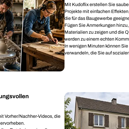
Mit Kudoflix erstellen Sie saub
Projekte mit einfachen Effekte
die für das Baugewerbe geeigne
Fügen Sie Anmerkungen hinzu, u
Materialien zu zeigen und die Qu
werden zu einem echten Kommu
In wenigen Minuten können Sie I
verwandeln, die Sie auf soziale
kungsvollen
mit Vorher/Nachher-Videos, die
hervorheben.