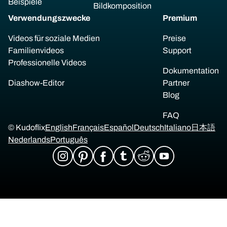
Beispiele
Bildkomposition
Verwendungszwecke
Premium
Videos für soziale Medien
Preise
Familienvideos
Support
Professionelle Videos
Dokumentation
Diashow-Editor
Partner
Blog
FAQ
© Kudoflix
English
Français
Español
Deutsch
Italiano
日本語
Nederlands
Português