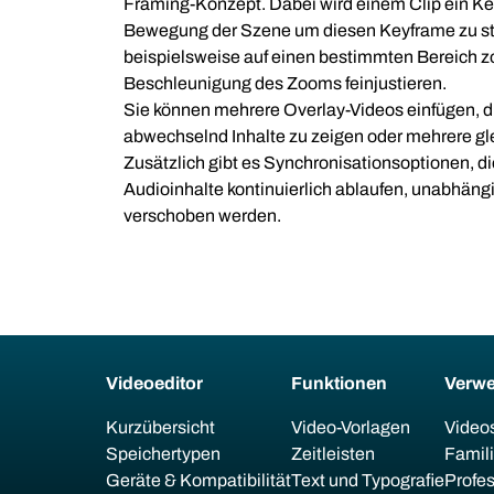
Framing-Konzept. Dabei wird einem Clip ein Ke
Bewegung der Szene um diesen Keyframe zu st
beispielsweise auf einen bestimmten Bereich 
Beschleunigung des Zooms feinjustieren.
Sie können mehrere Overlay-Videos einfügen, d
abwechselnd Inhalte zu zeigen oder mehrere gle
Zusätzlich gibt es Synchronisationsoptionen, di
Audioinhalte kontinuierlich ablaufen, unabhäng
verschoben werden.
Videoeditor
Funktionen
Verw
Kurzübersicht
Video-Vorlagen
Videos
Speichertypen
Zeitleisten
Famil
Geräte & Kompatibilität
Text und Typografie
Profes