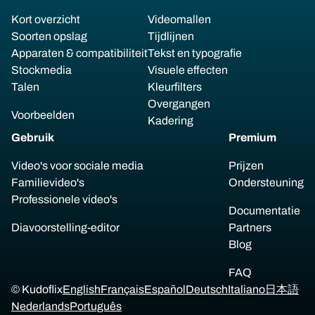
Kort overzicht
Videomallen
Soorten opslag
Tijdlijnen
Apparaten & compatibiliteit
Tekst en typografie
Stockmedia
Visuele effecten
Talen
Kleurfilters
Overgangen
Voorbeelden
Kadering
Gebruik
Premium
Video's voor sociale media
Prijzen
Familievideo's
Ondersteuning
Professionele video's
Documentatie
Diavoorstelling-editor
Partners
Blog
FAQ
© Kudoflix
English
Français
Español
Deutsch
Italiano
日本語
Nederlands
Português