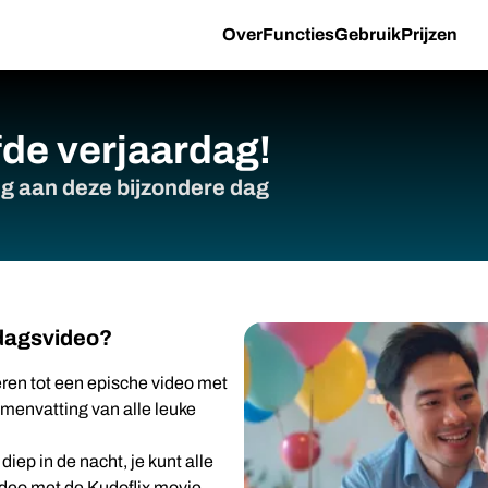
Over
Functies
Gebruik
Prijzen
efde verjaardag!
g aan deze bijzondere dag
rdagsvideo?
eren tot een epische video met
menvatting van alle leuke
diep in de nacht, je kunt alle
ideo met de Kudoflix movie