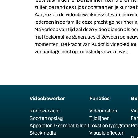
zullen de tand des tijds doorstaan en je kunt ze
Aangezien de videobewerkingssoftware eenvoudi
iedereen in de familie deze prachtige herinner
Na verloop van tijd zal deze video dienen als ee
met toekomstige generaties of gewoon opnieuw 
momenten. De kracht van Kudoflix video-editor l
verjaardagsfeest op meesterlijke wijze vast.
Videobewerker
Functies
Ge
Kort overzicht
Videomallen
Vid
Soorten opslag
Tijdlijnen
Fam
Apparaten & compatibiliteit
Tekst en typografie
Pro
Stockmedia
Visuele effecten
Dia