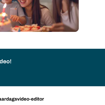
ideo!
jaardagsvideo-editor