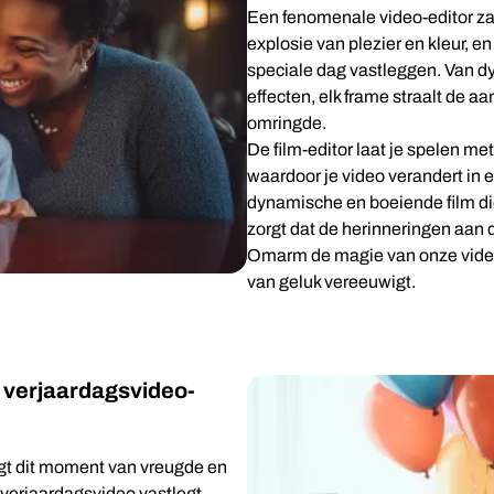
Een fenomenale video-editor za
explosie van plezier en kleur, 
speciale dag vastleggen. Van d
effecten, elk frame straalt de aa
omringde.
De film-editor laat je spelen me
waardoor je video verandert in e
dynamische en boeiende film die
zorgt dat de herinneringen aan 
Omarm de magie van onze video-
van geluk vereeuwigt.
 verjaardagsvideo-
egt dit moment van vreugde en
je verjaardagsvideo vastlegt,