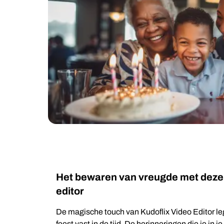
Het bewaren van vreugde met deze
editor
De magische touch van Kudoflix Video Editor l
feest vast in de tijd. De herinneringen die je in 