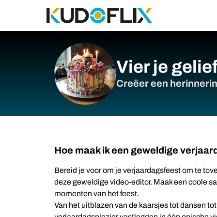
Vier je geli
Creëer een herinnerin
Hoe maak ik een geweldige verjaa
Bereid je voor om je verjaardagsfeest om te tov
deze geweldige video-editor. Maak een coole sa
momenten van het feest.
Van het uitblazen van de kaarsjes tot dansen tot 
verjaardagsplezier vastleggen in één epische v