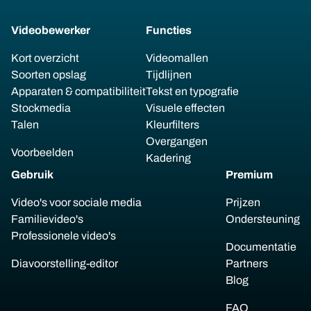
Videobewerker
Functies
Kort overzicht
Videomallen
Soorten opslag
Tijdlijnen
Apparaten & compatibiliteit
Tekst en typografie
Stockmedia
Visuele effecten
Talen
Kleurfilters
Overgangen
Voorbeelden
Kadering
Gebruik
Premium
Video's voor sociale media
Prijzen
Familievideo's
Ondersteuning
Professionele video's
Documentatie
Diavoorstelling-editor
Partners
Blog
FAQ