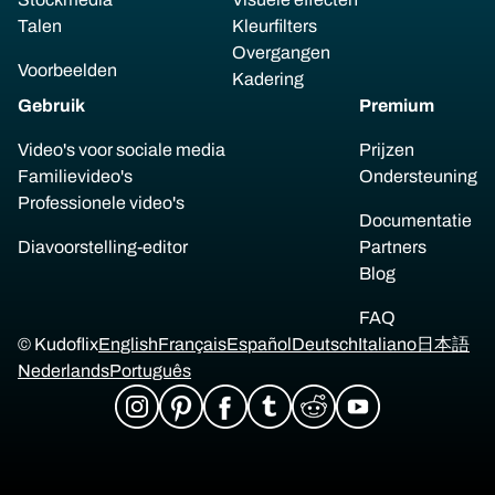
Talen
Kleurfilters
Overgangen
Voorbeelden
Kadering
Gebruik
Premium
Video's voor sociale media
Prijzen
Familievideo's
Ondersteuning
Professionele video's
Documentatie
Diavoorstelling-editor
Partners
Blog
FAQ
© Kudoflix
English
Français
Español
Deutsch
Italiano
日本語
Nederlands
Português