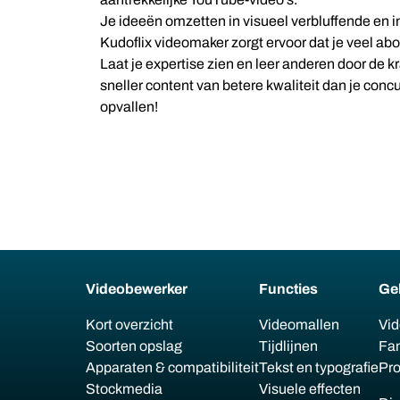
Je ideeën omzetten in visueel verbluffende en i
Kudoflix videomaker zorgt ervoor dat je veel abon
Laat je expertise zien en leer anderen door de k
sneller content van betere kwaliteit dan je concu
opvallen!
Videobewerker
Functies
Ge
Kort overzicht
Videomallen
Vid
Soorten opslag
Tijdlijnen
Fam
Apparaten & compatibiliteit
Tekst en typografie
Pro
Stockmedia
Visuele effecten