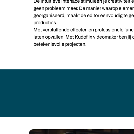
De intuïtieve interface stimuleert je creativiteit
geen probleem meer. De manier waarop element
georganiseerd, maakt de editor eenvoudig te gebr
producties.
Met verbluffende effecten en professionele func
laten opvallen! Met Kudoflix videomaker ben jij 
betekenisvolle projecten.