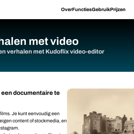
Over
Functies
Gebruik
Prijzen
rhalen met video
n verhalen met Kudoflix video-editor
m een documentaire te
 films. Je kunt eenvoudig een
 eigen content of stockmedia, en
nstagram.