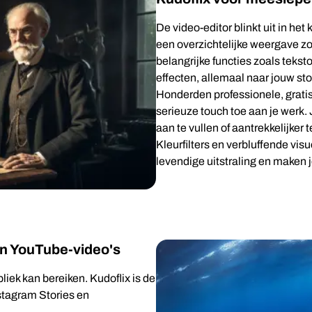
De video-editor blinkt uit in h
een overzichtelijke weergave zod
belangrijke functies zoals teks
effecten, allemaal naar jouw st
Honderden professionele, gratis
serieuze touch toe aan je werk. 
aan te vullen of aantrekkelijker 
Kleurfilters en verbluffende vis
levendige uitstraling en maken 
n YouTube-video's
iek kan bereiken. Kudoflix is de
stagram Stories en