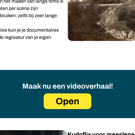
 en het maken van lange films is
en per scène zijn
uiken, zelfs bij zeer lange
ties kun je je documentaires
de regisseur van je eigen
Maak nu een videoverhaal!
Open
Kudoflix voor meeslep