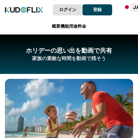
ログイン
登録
概要
機能
用途
料金
ホリデーの思い出を動画で共有
家族の素敵な時間を動画で残そう