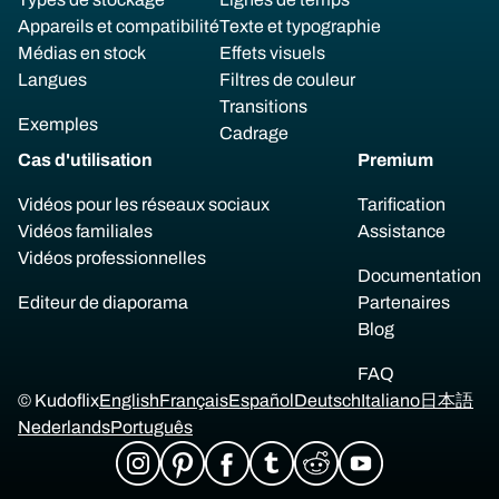
Appareils et compatibilité
Texte et typographie
Médias en stock
Effets visuels
Langues
Filtres de couleur
Transitions
Exemples
Cadrage
Cas d'utilisation
Premium
Vidéos pour les réseaux sociaux
Tarification
Vidéos familiales
Assistance
Vidéos professionnelles
Documentation
Editeur de diaporama
Partenaires
Blog
FAQ
© Kudoflix
English
Français
Español
Deutsch
Italiano
日本語
Nederlands
Português