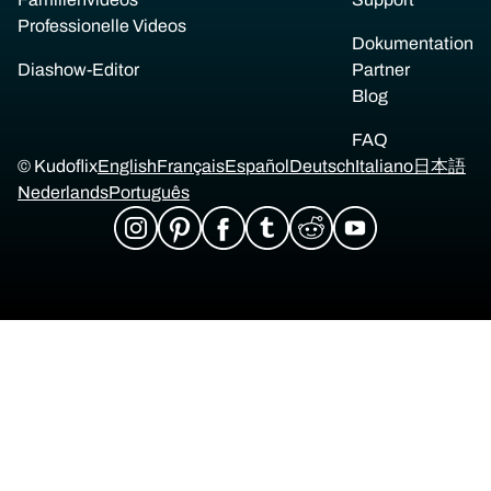
Professionelle Videos
Dokumentation
Diashow-Editor
Partner
Blog
FAQ
© Kudoflix
English
Français
Español
Deutsch
Italiano
日本語
Nederlands
Português