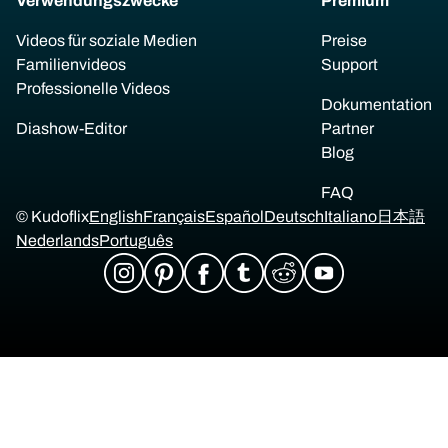
Verwendungszwecke
Premium
Videos für soziale Medien
Preise
Familienvideos
Support
Professionelle Videos
Dokumentation
Diashow-Editor
Partner
Blog
FAQ
© Kudoflix
English
Français
Español
Deutsch
Italiano
日本語
Nederlands
Português