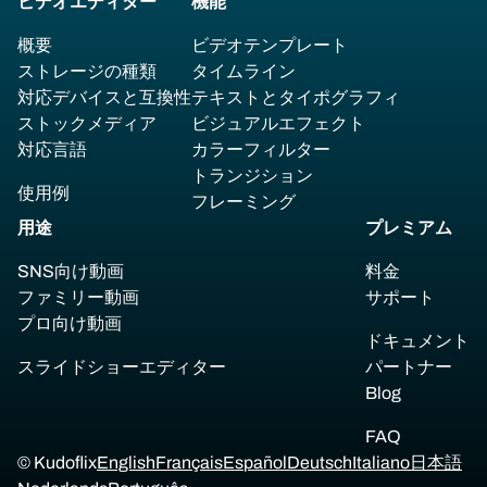
ビデオエディター
機能
概要
ビデオテンプレート
ストレージの種類
タイムライン
対応デバイスと互換性
テキストとタイポグラフィ
ストックメディア
ビジュアルエフェクト
対応言語
カラーフィルター
トランジション
使用例
フレーミング
用途
プレミアム
SNS向け動画
料金
ファミリー動画
サポート
プロ向け動画
ドキュメント
スライドショーエディター
パートナー
Blog
FAQ
© Kudoflix
English
Français
Español
Deutsch
Italiano
日本語