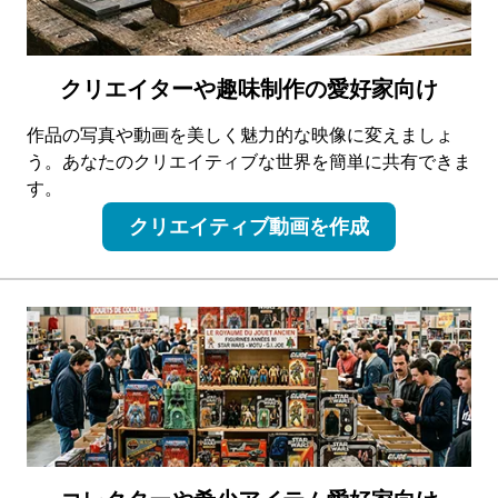
クリエイターや趣味制作の愛好家向け
作品の写真や動画を美しく魅力的な映像に変えましょ
う。あなたのクリエイティブな世界を簡単に共有できま
す。
クリエイティブ動画を作成