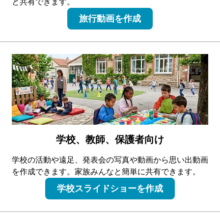
と共有できます。
旅行動画を作成
学校、教師、保護者向け
学校の活動や遠足、発表会の写真や動画から思い出動画
を作成できます。家族みんなと簡単に共有できます。
学校スライドショーを作成