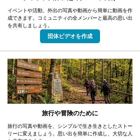
イベントや活動、外出の写真や動画から簡単に動画を作
成できます。コミュニティの全メンバーと最高の思い出
を共有しましょう。
団体ビデオを作成
旅行や冒険のために
旅行の写真や動画を、シンプルで生き生きとしたストー
リーに変えましょう。思い出を簡単に作成し、大切な人