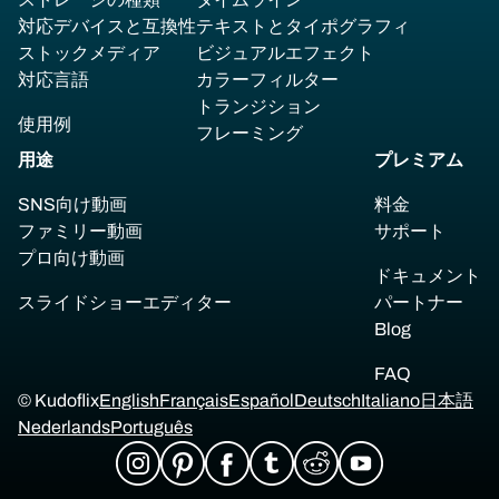
対応デバイスと互換性
テキストとタイポグラフィ
ストックメディア
ビジュアルエフェクト
対応言語
カラーフィルター
トランジション
使用例
フレーミング
用途
プレミアム
SNS向け動画
料金
ファミリー動画
サポート
プロ向け動画
ドキュメント
スライドショーエディター
パートナー
Blog
FAQ
© Kudoflix
English
Français
Español
Deutsch
Italiano
日本語
Nederlands
Português