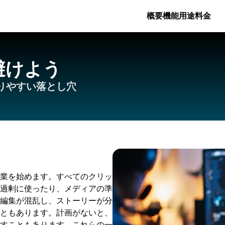
概要
機能
用途
料金
避けよう
りやすい落とし穴
業を始めます。すべてのクリッ
過剰に使ったり、メディアの準
編集が混乱し、ストーリーが分
ともあります。計画がないと、
すこともあります。これらの一